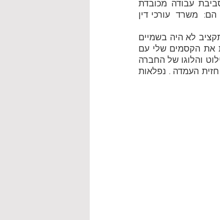
בהלבשת הבית והום סטיילינג. עיצוב משרד בצבעים כהים נותנים שקט וסביבת עבודה מכובדת 
ויוקרתית  וזה בדיוק מה שהקליינטים שלי היו צריכים. עיצוב משרד שמדייק מי הם:  משרד  עורכי דין 
מכיוון שירשתי  את עיצוב המשרד ברעננה מחברת הייטק שישבה בו קודם, והתקציב לא היה בשמיים 
הבנתי שאני חייבת להשתמש במה שהמשרד הקודם השאיר לי ופשוט לעשות את הקסמים שלי עם 
ההום סטיילינג. אתעמדת המזכירות  רציתי לחפות במשהו .... הרעיון הגיע מהשילוט והלוגו של החברה 
הבנתי שאני צריכה לפתח פאטרן/ דפוס  מהלוגו למאשרבייה שתחפה את כל חזית העמדה . נפלאות 