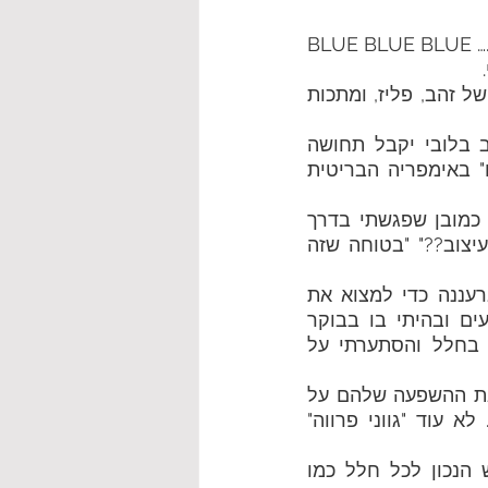
BLUE BLUE BLUE …
עיצוב משרד בכחול עמוק מלכותי משדר יוקרה מאופקת וסולידית עם נגיעות של זהב, פליז, ומתכות  
היה חשוב לי לתת הרגשה כמעט סלונית באזור הציבורי. רציתי שמי שיושב בלובי יקבל תחושה 
חמימה של סלון קלאסי אך מעודכן, משהוא בתחושה של "מועדוניי הקצינים" באימפריה הבריטית 
 האמת צריך הרבה אומץ וחזון  לעצב משרד ברעננה בצבע בכחול NAVY . כמובן שפגשתי בדרך  
המון היסוסים וסקפטיות והשותפים במשרד שאלו אותי "את בטוחה לגבי העיצוב??" "בטוחה שזה 
כמובן שהיו לי כמה לילות ללא שינה והתרוצצתי בערך 5 פעמים לנירלט ברעננה כדי למצוא את 
הכחול הנכון  שיתיאים לי לעיצוב המשרד, מרחתי אותו על הקירות בריבועים ובהיתי בו בבוקר 
בצוהריים ובערב ... בסוף בחרתי שני גוונים שעובדים טוב עם כמות האור בחלל והסתערתי על 
כבר הרבה זמן שאני ברומן עם צבעים כהים עמוקים ואוהבת לחקור אותם ואת ההשפעה שלהם על 
עיצוב החלל, ועל השוכנים בו. אני בדעה  חזקה שאם צובעים אז צובעים.... לא עוד "גווני פרווה"  
אני אוהבת כשהצבע נותן עומק וטון עיצובי, יעטוף וילביש וייתן את הפיניש הנכון לכל חלל כמו 